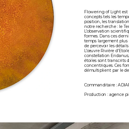
Flowering of Light est 
concepts tels les tempor
position, les translatio
notre recherche : le T
L’observation scientif
formes. Dans ces derni
temps largement plus 
de percevoir les détails 
L’œuvre Rivière d’Etoil
constellation Eridanus
étoiles sont transcrits
concentriques. Ces form
démultiplient par le de
Commanditaire : ADIA
Production : agence p