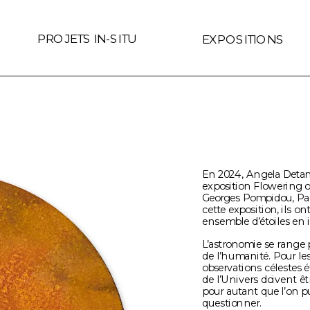
 le lien est interne au site (Page ID de Readymag) if (link.hre
PROJETS IN-SITU
EXPOSITIONS
En 2024, Angela Detanic
exposition Flowering o
Georges Pompidou, Par
cette exposition, ils on
ensemble d’étoiles en in
L’astronomie se range p
de l’humanité. Pour le
observations célestes é
de l’Univers doivent êtr
pour autant que l’on p
questionner.