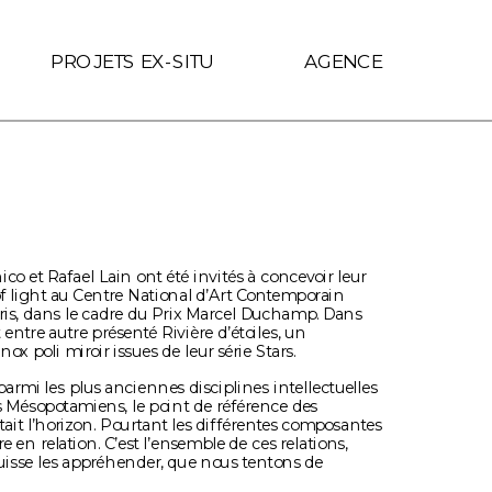
f.includes(location.hostname)) { link.target = '_self'; }
PROJETS EX-SITU
AGENCE
o et Rafael Lain ont été invités à concevoir leur 
f light au Centre National d’Art Contemporain 
is, dans le cadre du Prix Marcel Duchamp. Dans 
t entre autre présenté Rivière d’étoiles, un 
ox poli miroir issues de leur série Stars.
armi les plus anciennes disciplines intellectuelles 
s Mésopotamiens, le point de référence des 
tait l’horizon. Pourtant les différentes composantes 
e en relation. C’est l’ensemble de ces relations, 
uisse les appréhender, que nous tentons de 