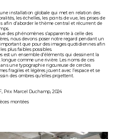
une installation globale qui met en relation des 
alités, les échelles, les points de vue, les prises de 
ns afin d’aborder le thème central et récurrent de 
emps.
ique des phénomènes s’apparente à celle des 
ères, nous devons poser notre regard pendant un 
important que pour des images quotidiennes afin 
les plus faibles possibles.
es est un ensemble d’éléments qui dessinent la 
, longue comme une rivière. Les noms de ces 
 dans une typographie rigoureuse de cercles 
es fragiles et légères jouent avec l’espace et se 
ssin des ombres qu’elles projettent.
F, Prix Marcel Duchamp, 2024
ièces montées