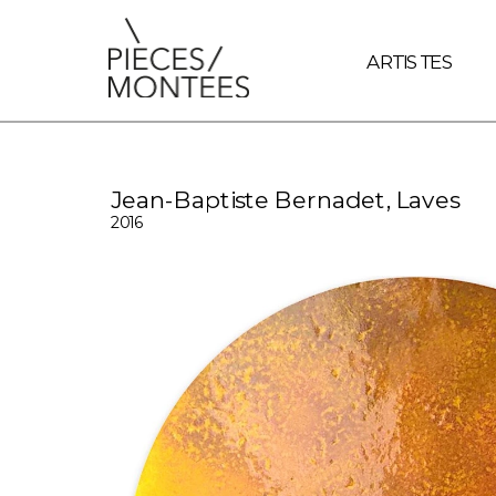
document.querySelectorAll('a').forEach(link => { // Vérifie si
ARTISTES
Jean-Baptiste Bernadet, Laves
2016