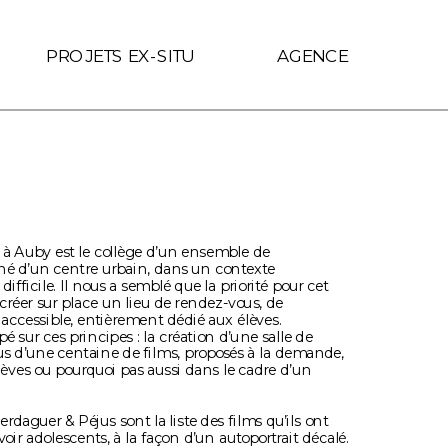
f.includes(location.hostname)) { link.target = '_self'; }
PROJETS EX-SITU
AGENCE
 à Auby est le collège d’un ensemble de 
né d’un centre urbain, dans un contexte 
ifficile. Il nous a semblé que la priorité pour cet 
créer sur place un lieu de rendez-vous, de 
t accessible, entièrement dédié aux élèves. 
 sur ces principes : la création d’une salle de 
us d’une centaine de films, proposés à la demande, 
èves ou pourquoi pas aussi dans le cadre d’un 
erdaguer & Péjus sont la liste des films qu’ils ont 
oir adolescents, à la façon d’un autoportrait décalé. 