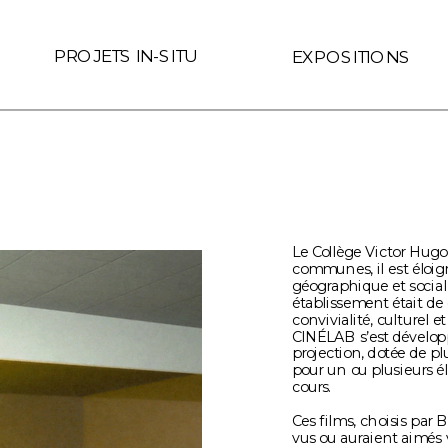
 le lien est interne au site (Page ID de Readymag) if (link.hre
PROJETS IN-SITU
EXPOSITIONS
Le Collège Victor Hugo
communes, il est éloig
géographique et social d
établissement était de 
convivialité, culturel e
CINÉLAB s’est développé
projection, dotée de pl
pour un ou plusieurs él
cours.
Ces films, choisis par B
vus ou auraient aimés v