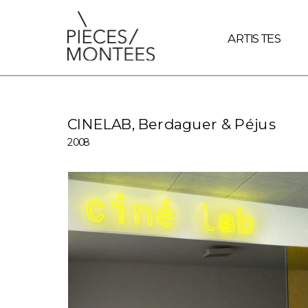
document.querySelectorAll('a').forEach(link => { // Vérifie si
ARTISTES
CINELAB, Berdaguer & Péjus 
2008