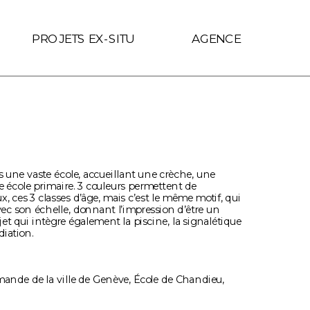
f.includes(location.hostname)) { link.target = '_self'; }
PROJETS EX-SITU
AGENCE
ns une vaste école, accueillant une crèche, une 
 école primaire. 3 couleurs permettent de 
x, ces 3 classes d’âge, mais c’est le même motif, qui 
ec son échelle, donnant l’impression d’être un 
jet qui intègre également la piscine, la signalétique 
diation.
nde de la ville de Genève, École de Chandieu, 