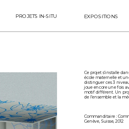
 le lien est interne au site (Page ID de Readymag) if (link.hre
PROJETS IN-SITU
EXPOSITIONS
Ce projet s’installe da
école maternelle et une
distinguer ces 3 niveau
joue encore une fois av
motif différent. Un pro
de l’ensemble et la mé
Commanditaire : Comma
Genève, Suisse, 2012 