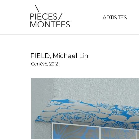
document.querySelectorAll('a').forEach(link => { // Vérifie si
ARTISTES
FIELD, Michael Lin 
Genève, 2012