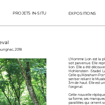
 le lien est interne au site (Page ID de Readymag) if (link.hre
PROJETS IN-SITU
EXPOSITIONS
eval
urignac, 2018
L’Homme Lion est la p
soit parvenue. Elle re
lion. Elle a été découv
Hohlenstein -Stadel. La
Celle qu’Abraham Poinc
sentier reliant le Musée
3m de haut. Elle est 
l’original.
Cette nouvelle réplique 
sa forme, ses manques, 
parallèles qui ornent so