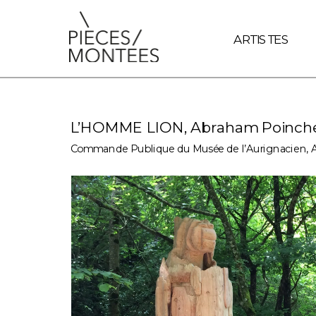
document.querySelectorAll('a').forEach(link => { // Vérifie si
ARTISTES
L’HOMME LION, Abraham Poinch
Commande Publique du Musée de l’Aurignacien, A