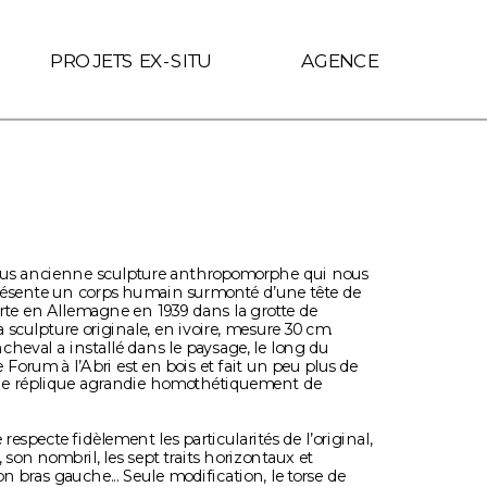
f.includes(location.hostname)) { link.target = '_self'; }
PROJETS EX-SITU
AGENCE
lus ancienne sculpture anthropomorphe qui nous 
présente un corps humain surmonté d’une tête de 
erte en Allemagne en 1939 dans la grotte de 
 sculpture originale, en ivoire, mesure 30 cm.
heval a installé dans le paysage, le long du 
 Forum à l’Abri est en bois et fait un peu plus de 
une réplique agrandie homothétiquement de 
respecte fidèlement les particularités de l’original, 
son nombril, les sept traits horizontaux et 
n bras gauche... Seule modification, le torse de 