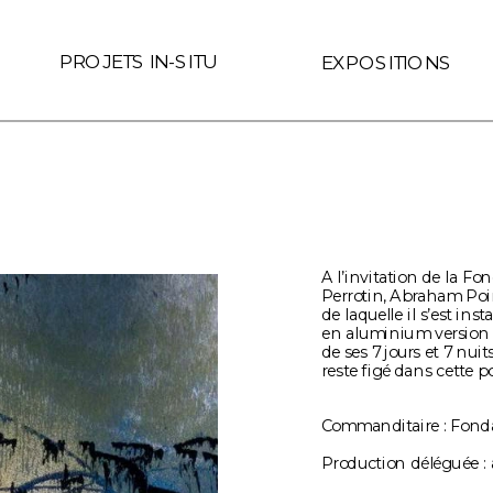
 le lien est interne au site (Page ID de Readymag) if (link.hre
PROJETS IN-SITU
EXPOSITIONS
A l’invitation de la F
Perrotin, Abraham Poi
de laquelle il s’est in
en aluminium version l
de ses 7 jours et 7 nuit
reste figé dans cette 
Commanditaire : Fond
Production déléguée :