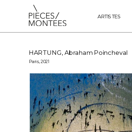
document.querySelectorAll('a').forEach(link => { // Vérifie si
ARTISTES
HARTUNG, Abraham Poincheval 
Paris, 2021 