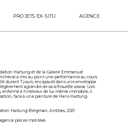
f.includes(location.hostname)) { link.target = '_self'; }
PROJETS EX-SITU
AGENCE
ondation Hartung et de la Galerie Emmanuel 
ncheval a mis au point une performance au cours 
stallé durant 7 jours, encapsulé dans une enveloppe 
égèrement agrandie de sa silhouette assise. Lors 
s, enfermé à l’intérieur de lui-même immobile, il 
position, face à une peinture de Hans Hartung.
ation Hartung-Bergman, Antibes, 2021
 agence pièces montées