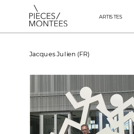
document.querySelectorAll('a').forEach(link => { // Vérifie si
ARTISTES
Jacques Julien (FR)