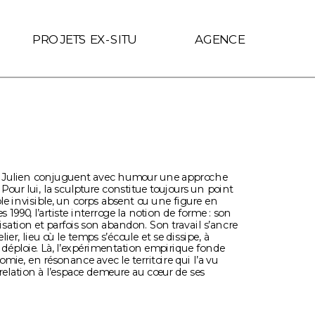
f.includes(location.hostname)) { link.target = '_self'; }
PROJETS EX-SITU
AGENCE
 Julien conjuguent avec humour une approche 
Pour lui, la sculpture constitue toujours un point 
e invisible, un corps absent ou une figure en 
 1990, l’artiste interroge la notion de forme : son 
isation et parfois son abandon. Son travail s’ancre 
lier, lieu où le temps s’écoule et se dissipe, à 
y déploie. Là, l’expérimentation empirique fonde 
ie, en résonance avec le territoire qui l’a vu 
relation à l’espace demeure au cœur de ses 