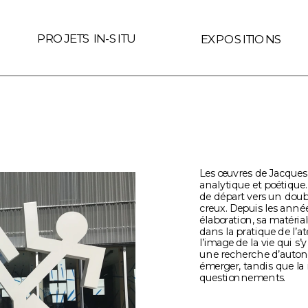
 le lien est interne au site (Page ID de Readymag) if (link.hre
PROJETS IN-SITU
EXPOSITIONS
Les œuvres de Jacques
analytique et poétique. 
de départ vers un doubl
creux. Depuis les années
élaboration, sa matérial
dans la pratique de l’ate
l’image de la vie qui s’
une recherche d’autonom
émerger, tandis que la 
questionnements.